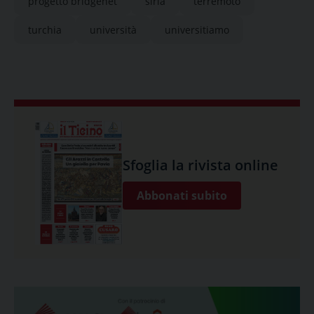
progetto bridgenet
siria
terremoto
turchia
università
universitiamo
Sfoglia la rivista online
Abbonati subito