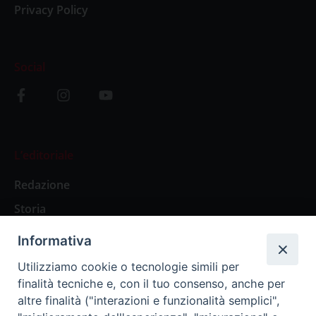
Privacy Policy
Social
L’editoriale
Redazione
Storia
Informativa
Abbonamenti
Utilizziamo cookie o tecnologie simili per
finalità tecniche e, con il tuo consenso, anche per
Abbonamento Annuale Digitale
altre finalità ("interazioni e funzionalità semplici",