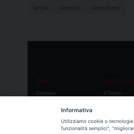
turchia
università
universitiamo
News
Il settimanale
Cronaca
Il Ticino
Attualità
Abbonament
Informativa
Primo Piano
Privacy Polic
Utilizziamo cookie o tecnologie s
Territorio
funzionalità semplici", "miglior
Città