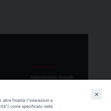
Abbonamenti
Abbonamento Annuale
Digitale
Abbonamento Annuale
Cartaceo
altre finalità ("interazioni e
Abbonamento Singola
cità") come specificato nella