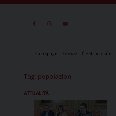
Skip
to
content
Homepage
News
Il Settimanale
Apri
Menu
Tag:
popolazioni
ATTUALITÀ