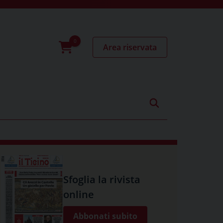
Area riservata
0
prodotti
Sfoglia la rivista
online
Abbonati subito