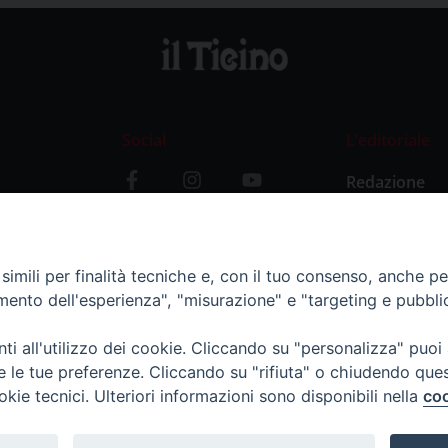
Social
L’editoriale
Redazione
i
Storia
y
imili per finalità tecniche e, con il tuo consenso, anche per 
amento dell'esperienza", "misurazione" e "targeting e pubbli
i all'utilizzo dei cookie. Cliccando su "personalizza" puoi
re le tue preferenze. Cliccando su "rifiuta" o chiudendo que
okie tecnici. Ulteriori informazioni sono disponibili nella
coo