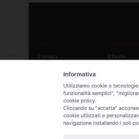
News
Il settimanale
Cronaca
Il Ticino
Attualità
Abbonament
Informativa
Primo Piano
Privacy Polic
Utilizziamo cookie o tecnologie s
Territorio
funzionalità semplici", "miglior
Città
cookie policy.
Cliccando su "accetta" acconsent
Politica
cookie utilizzati e personalizza
Sport
navigazione installando i soli co