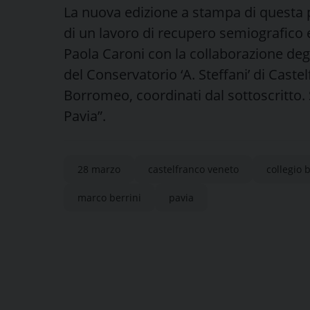
La nuova edizione a stampa di questa p
di un lavoro di recupero semiografico e
Paola Caroni con la collaborazione degl
del Conservatorio ‘A. Steffani’ di Cast
Borromeo, coordinati dal sottoscritto. 
Pavia”.
28 marzo
castelfranco veneto
collegio
marco berrini
pavia