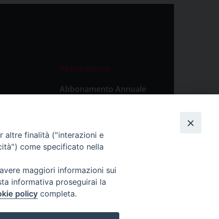
Abbonamenti
Abbonamento Annuale
Digitale
Abbonamento Annuale
Cartaceo
altre finalità ("interazioni e
Abbonamento Singola
cità") come specificato nella
Copia Digitale
 avere maggiori informazioni sui
sta informativa proseguirai la
kie policy
completa.