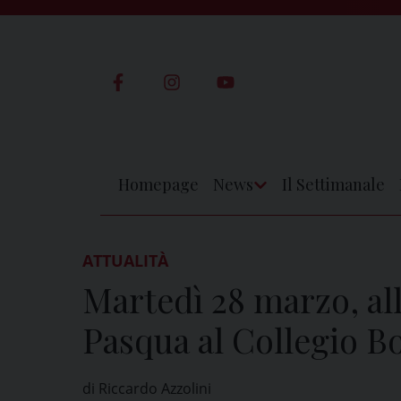
Skip
to
content
Homepage
News
Il Settimanale
Apri
Menu
ATTUALITÀ
Martedì 28 marzo, all
Pasqua al Collegio B
di Riccardo Azzolini