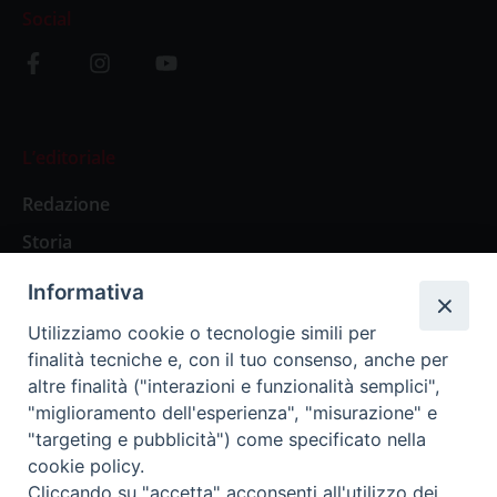
Social
L’editoriale
Redazione
Storia
Informativa
Abbonamenti
Utilizziamo cookie o tecnologie simili per
finalità tecniche e, con il tuo consenso, anche per
Abbonamento Annuale Digitale
altre finalità ("interazioni e funzionalità semplici",
"miglioramento dell'esperienza", "misurazione" e
Abbonamento Annuale Cartaceo
"targeting e pubblicità") come specificato nella
Abbonamento Singola Copia Digitale
cookie policy.
Cliccando su "accetta" acconsenti all'utilizzo dei