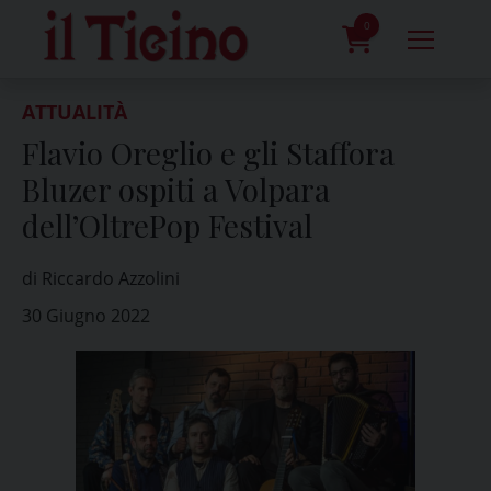
Skip
to
0
content
prodotti
ATTUALITÀ
Flavio Oreglio e gli Staffora
Bluzer ospiti a Volpara
dell’OltrePop Festival
di Riccardo Azzolini
30 Giugno 2022