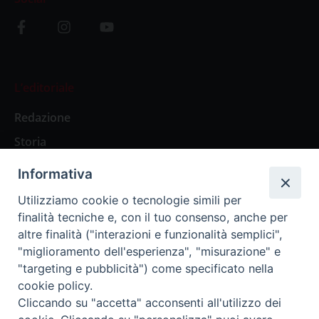
L’editoriale
Redazione
Storia
Informativa
Abbonamenti
Utilizziamo cookie o tecnologie simili per
finalità tecniche e, con il tuo consenso, anche per
Abbonamento Annuale Digitale
altre finalità ("interazioni e funzionalità semplici",
"miglioramento dell'esperienza", "misurazione" e
Abbonamento Annuale Cartaceo
"targeting e pubblicità") come specificato nella
Abbonamento Singola Copia Digitale
cookie policy.
Cliccando su "accetta" acconsenti all'utilizzo dei