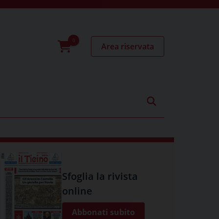
Area riservata
0
prodotti
Sfoglia la rivista
online
Abbonati subito