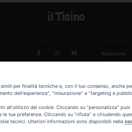
Social
L’editoriale
Redazione
i
Storia
y
imili per finalità tecniche e, con il tuo consenso, anche per 
amento dell'esperienza", "misurazione" e "targeting e pubbli
i all'utilizzo dei cookie. Cliccando su "personalizza" puoi
re le tue preferenze. Cliccando su "rifiuta" o chiudendo que
okie tecnici. Ulteriori informazioni sono disponibili nella
coo