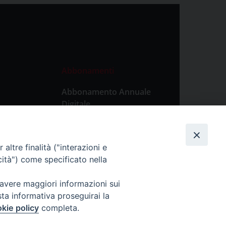
Abbonamenti
Abbonamento Annuale
Digitale
Abbonamento Annuale
Cartaceo
altre finalità ("interazioni e
Abbonamento Singola
cità") come specificato nella
Copia Digitale
 avere maggiori informazioni sui
sta informativa proseguirai la
kie policy
completa.