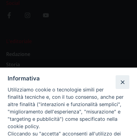
Social
L’editoriale
Redazione
Storia
Informativa
Abbonamenti
Utilizziamo cookie o tecnologie simili per
finalità tecniche e, con il tuo consenso, anche per
Abbonamento Annuale Digitale
altre finalità ("interazioni e funzionalità semplici",
"miglioramento dell'esperienza", "misurazione" e
Abbonamento Annuale Cartaceo
"targeting e pubblicità") come specificato nella
Abbonamento Singola Copia Digitale
cookie policy.
Cliccando su "accetta" acconsenti all'utilizzo dei