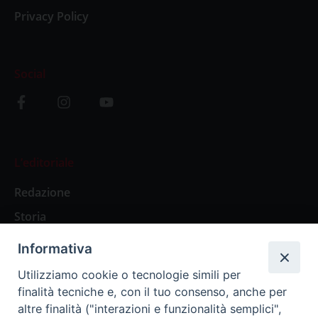
Privacy Policy
Social
L’editoriale
Redazione
Storia
Informativa
Abbonamenti
Utilizziamo cookie o tecnologie simili per
finalità tecniche e, con il tuo consenso, anche per
Abbonamento Annuale Digitale
altre finalità ("interazioni e funzionalità semplici",