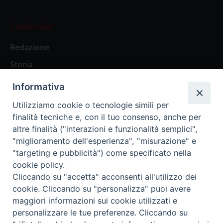
L’editoriale
Redazione
Storia
Informativa
Abbonamenti
Utilizziamo cookie o tecnologie simili per
finalità tecniche e, con il tuo consenso, anche per
Abbonamento Annuale Digitale
altre finalità ("interazioni e funzionalità semplici",
"miglioramento dell'esperienza", "misurazione" e
Abbonamento Annuale Cartaceo
"targeting e pubblicità") come specificato nella
Abbonamento Singola Copia Digitale
cookie policy.
Cliccando su "accetta" acconsenti all'utilizzo dei
cookie. Cliccando su "personalizza" puoi avere
maggiori informazioni sui cookie utilizzati e
personalizzare le tue preferenze. Cliccando su
Redazione: Pavia, Piazza Duomo 11 - tel. 0382.24736 -