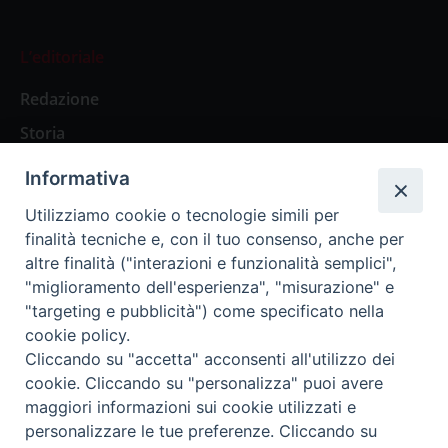
L’editoriale
Redazione
Storia
Informativa
Abbonamenti
Utilizziamo cookie o tecnologie simili per
finalità tecniche e, con il tuo consenso, anche per
Abbonamento Annuale Digitale
altre finalità ("interazioni e funzionalità semplici",
"miglioramento dell'esperienza", "misurazione" e
Abbonamento Annuale Cartaceo
"targeting e pubblicità") come specificato nella
Abbonamento Singola Copia Digitale
cookie policy.
Cliccando su "accetta" acconsenti all'utilizzo dei
cookie. Cliccando su "personalizza" puoi avere
maggiori informazioni sui cookie utilizzati e
personalizzare le tue preferenze. Cliccando su
Redazione: Pavia, Piazza Duomo 11 - tel. 0382.24736 -