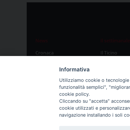
News
Il settimanale
Cronaca
Il Ticino
Attualità
Abbonament
Informativa
Primo Piano
Privacy Polic
Utilizziamo cookie o tecnologie s
Territorio
funzionalità semplici", "miglior
Città
cookie policy.
Cliccando su "accetta" acconsent
Politica
cookie utilizzati e personalizza
Sport
navigazione installando i soli co