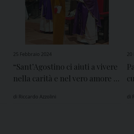
25 Febbraio 2024
20
“Sant’Agostino ci aiuti a vivere
Pa
nella carità e nel vero amore di
cu
Dio”
S
di Riccardo Azzolini
di 