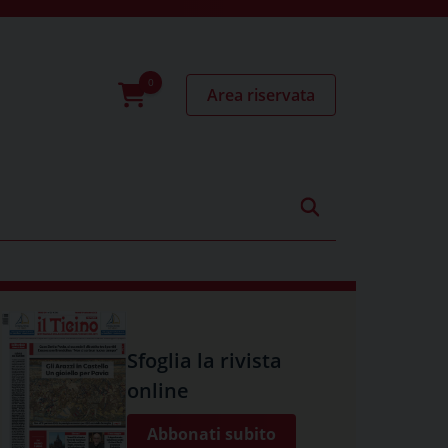
Area riservata
0
prodotti
Sfoglia la rivista
online
Abbonati subito