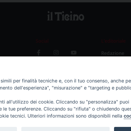
Social
L’editoriale
Redazione
i
Storia
y
imili per finalità tecniche e, con il tuo consenso, anche per 
amento dell'esperienza", "misurazione" e "targeting e pubbli
i all'utilizzo dei cookie. Cliccando su "personalizza" puoi
re le tue preferenze. Cliccando su "rifiuta" o chiudendo que
okie tecnici. Ulteriori informazioni sono disponibili nella
coo