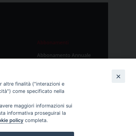
Abbonamenti
Abbonamento Annuale
Digitale
Abbonamento Annuale
Cartaceo
altre finalità ("interazioni e
Abbonamento Singola
cità") come specificato nella
Copia Digitale
 avere maggiori informazioni sui
sta informativa proseguirai la
kie policy
completa.