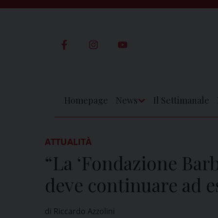
Skip
to
content
Homepage
News
Il Settimanale
Apri
Menu
ATTUALITÀ
“La ‘Fondazione Barb
deve continuare ad e
di Riccardo Azzolini