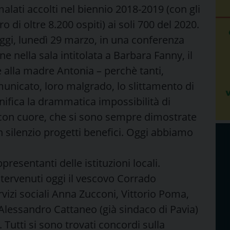
alati accolti nel biennio 2018-2019 (con gli
di oltre 8.200 ospiti) ai soli 700 del 2020.
ggi, lunedì 29 marzo, in una conferenza
e nella sala intitolata a Barbara Fanny, il
 e alla madre Antonia – perchè tanti,
municato, loro malgrado, lo slittamento di
gnifica la drammatica impossibilità di
e con cuore, che si sono sempre dimostrate
in silenzio progetti benefici. Oggi abbiamo
presentanti delle istituzioni locali.
ntervenuti oggi il vescovo Corrado
vizi sociali Anna Zucconi, Vittorio Poma,
 Alessandro Cattaneo (già sindaco di Pavia)
 Tutti si sono trovati concordi sulla