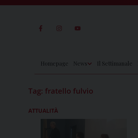
Skip
to
content
Homepage
News
Il Settimanale
Apri
Menu
Tag:
fratello fulvio
ATTUALITÀ