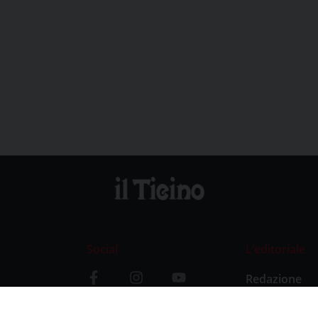
Social
L’editoriale
Redazione
i
Storia