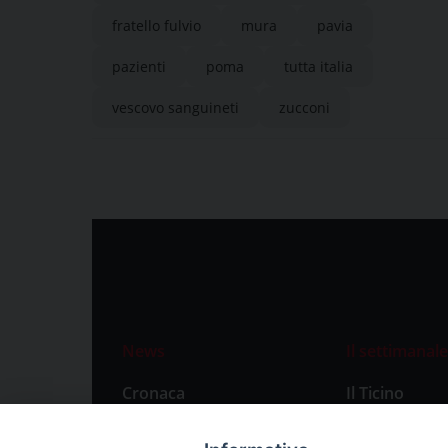
fratello fulvio
mura
pavia
pazienti
poma
tutta italia
vescovo sanguineti
zucconi
News
Il settimanale
Cronaca
Il Ticino
Attualità
Abbonament