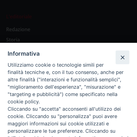
L’editoriale
Redazione
Storia
Informativa
Abbonamenti
Utilizziamo cookie o tecnologie simili per
finalità tecniche e, con il tuo consenso, anche per
Abbonamento Annuale Digitale
altre finalità ("interazioni e funzionalità semplici",
"miglioramento dell'esperienza", "misurazione" e
Abbonamento Annuale Cartaceo
"targeting e pubblicità") come specificato nella
Abbonamento Singola Copia Digitale
cookie policy.
Cliccando su "accetta" acconsenti all'utilizzo dei
cookie. Cliccando su "personalizza" puoi avere
maggiori informazioni sui cookie utilizzati e
personalizzare le tue preferenze. Cliccando su
Redazione: Pavia, Piazza Duomo 11 - tel. 0382.24736 -