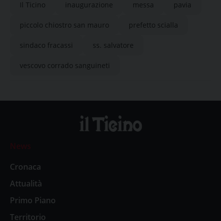
Il Ticino
inaugurazione
messa
pavia
piccolo chiostro san mauro
prefetto scialla
sindaco fracassi
ss. salvatore
vescovo corrado sanguineti
News
Cronaca
Attualità
Primo Piano
Territorio