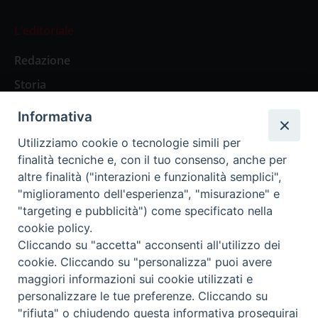
L’editoriale
Redazione
Storia
Informativa
Abbonamenti
Utilizziamo cookie o tecnologie simili per
finalità tecniche e, con il tuo consenso, anche per
Abbonamento Annuale Digitale
altre finalità ("interazioni e funzionalità semplici",
"miglioramento dell'esperienza", "misurazione" e
Abbonamento Annuale Cartaceo
"targeting e pubblicità") come specificato nella
Abbonamento Singola Copia Digitale
cookie policy.
Cliccando su "accetta" acconsenti all'utilizzo dei
cookie. Cliccando su "personalizza" puoi avere
maggiori informazioni sui cookie utilizzati e
personalizzare le tue preferenze. Cliccando su
Redazione: Pavia, Piazza Duomo 11 - tel. 0382.24736 -
"rifiuta" o chiudendo questa informativa proseguirai
amministrazione@ilticino.it - repossi@ilticino.it - P.