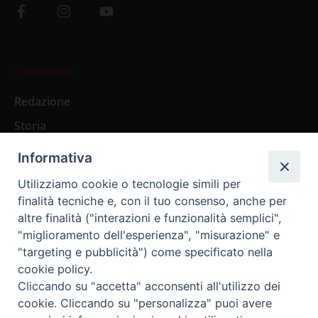
L’editoriale
Redazione
Storia
Informativa
Abbonamenti
Utilizziamo cookie o tecnologie simili per
finalità tecniche e, con il tuo consenso, anche per
Abbonamento Annuale Digitale
altre finalità ("interazioni e funzionalità semplici",
"miglioramento dell'esperienza", "misurazione" e
Abbonamento Annuale Cartaceo
"targeting e pubblicità") come specificato nella
Abbonamento Singola Copia Digitale
cookie policy.
Cliccando su "accetta" acconsenti all'utilizzo dei
cookie. Cliccando su "personalizza" puoi avere