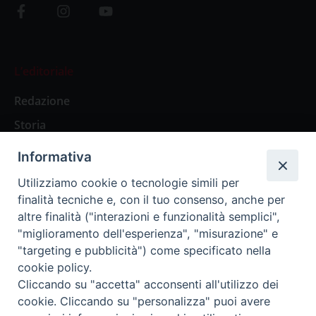
L’editoriale
Redazione
Storia
Informativa
Abbonamenti
Utilizziamo cookie o tecnologie simili per
finalità tecniche e, con il tuo consenso, anche per
Abbonamento Annuale Digitale
altre finalità ("interazioni e funzionalità semplici",
"miglioramento dell'esperienza", "misurazione" e
Abbonamento Annuale Cartaceo
"targeting e pubblicità") come specificato nella
Abbonamento Singola Copia Digitale
cookie policy.
Cliccando su "accetta" acconsenti all'utilizzo dei
cookie. Cliccando su "personalizza" puoi avere