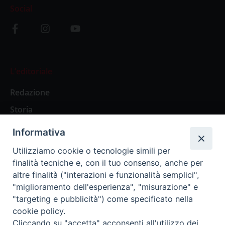
Social
L’editoriale
Redazione
Storia
Informativa
Abbonamenti
Utilizziamo cookie o tecnologie simili per
finalità tecniche e, con il tuo consenso, anche per
Abbonamento Annuale Digitale
altre finalità ("interazioni e funzionalità semplici",
"miglioramento dell'esperienza", "misurazione" e
Abbonamento Annuale Cartaceo
"targeting e pubblicità") come specificato nella
Abbonamento Singola Copia Digitale
cookie policy.
Cliccando su "accetta" acconsenti all'utilizzo dei