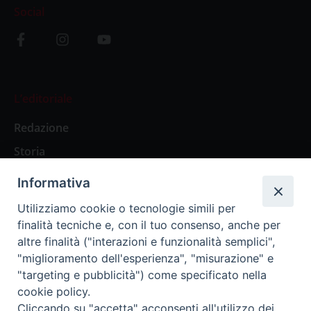
Social
L’editoriale
Redazione
Storia
Informativa
Abbonamenti
Utilizziamo cookie o tecnologie simili per
finalità tecniche e, con il tuo consenso, anche per
Abbonamento Annuale Digitale
altre finalità ("interazioni e funzionalità semplici",
"miglioramento dell'esperienza", "misurazione" e
Abbonamento Annuale Cartaceo
"targeting e pubblicità") come specificato nella
Abbonamento Singola Copia Digitale
cookie policy.
Cliccando su "accetta" acconsenti all'utilizzo dei