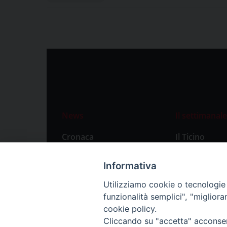
News
Il settimanale
Cronaca
Il Ticino
Attualità
Abbonament
Informativa
Primo Piano
Privacy Polic
Utilizziamo cookie o tecnologie s
Territorio
funzionalità semplici", "miglior
Città
cookie policy.
Cliccando su "accetta" acconsent
Politica