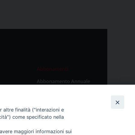
Abbonamenti
Abbonamento Annuale
Digitale
Abbonamento Annuale
Cartaceo
altre finalità ("interazioni e
Abbonamento Singola
cità") come specificato nella
Copia Digitale
 avere maggiori informazioni sui