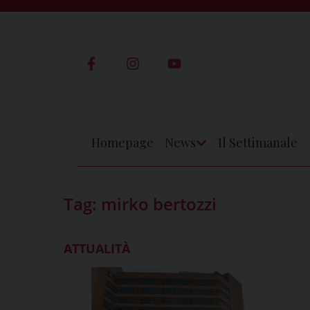
Skip
to
content
Homepage
News
Il Settimanale
Apri
Menu
Tag:
mirko bertozzi
ATTUALITÀ