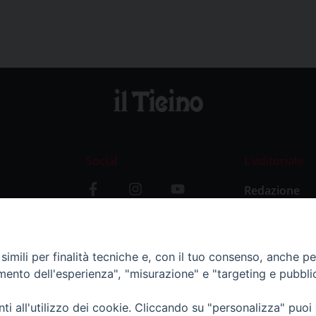
Social
L’editoriale
Redazione
i
Storia
y
imili per finalità tecniche e, con il tuo consenso, anche per 
amento dell'esperienza", "misurazione" e "targeting e pubbli
i all'utilizzo dei cookie. Cliccando su "personalizza" puoi