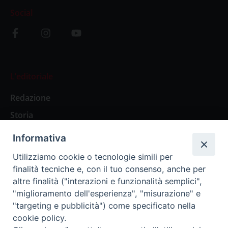
Social
L’editoriale
Redazione
Storia
Informativa
Abbonamenti
Utilizziamo cookie o tecnologie simili per
finalità tecniche e, con il tuo consenso, anche per
Abbonamento Annuale Digitale
altre finalità ("interazioni e funzionalità semplici",
"miglioramento dell'esperienza", "misurazione" e
Abbonamento Annuale Cartaceo
"targeting e pubblicità") come specificato nella
Abbonamento Singola Copia Digitale
cookie policy.