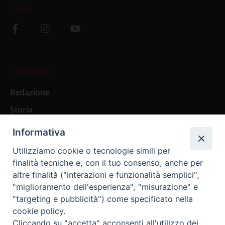
Social
L’editoriale
Redazione
Storia
Informativa
Abbonamenti
Utilizziamo cookie o tecnologie simili per
finalità tecniche e, con il tuo consenso, anche per
Abbonamento Annuale Digitale
altre finalità ("interazioni e funzionalità semplici",
"miglioramento dell'esperienza", "misurazione" e
Abbonamento Annuale Cartaceo
"targeting e pubblicità") come specificato nella
Abbonamento Singola Copia Digitale
cookie policy.
Cliccando su "accetta" acconsenti all'utilizzo dei