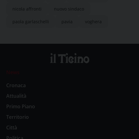
nicola affronti
nuovo sindaco
paola garlaschelli
pavia
voghera
News
Cronaca
Attualità
Primo Piano
Territorio
Città
Politica