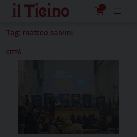
Skip
to
0
content
prodotti
Tag:
matteo salvini
CITTÀ