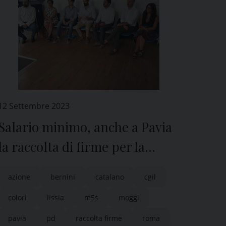
12 Settembre 2023
Salario minimo, anche a Pavia
la raccolta di firme per la
proposta di legge
azione
bernini
catalano
cgil
colori
lissia
m5s
moggi
pavia
pd
raccolta firme
roma