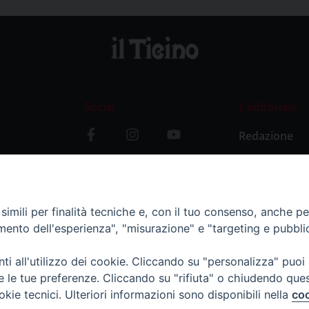
Social
L’editoriale
Redazione
i
Storia
y
imili per finalità tecniche e, con il tuo consenso, anche per 
amento dell'esperienza", "misurazione" e "targeting e pubbli
i all'utilizzo dei cookie. Cliccando su "personalizza" puoi
re le tue preferenze. Cliccando su "rifiuta" o chiudendo que
okie tecnici. Ulteriori informazioni sono disponibili nella
coo