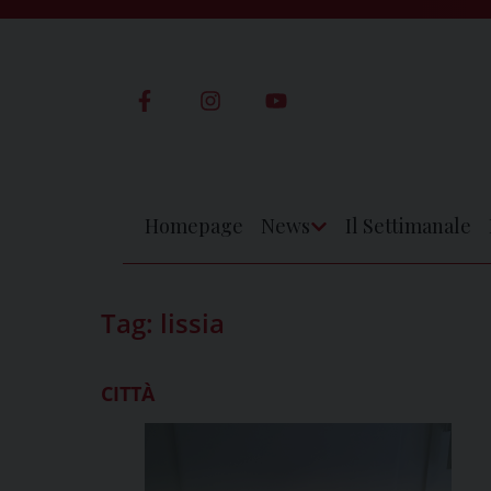
Skip
to
content
Homepage
News
Il Settimanale
Apri
Menu
Tag:
lissia
CITTÀ