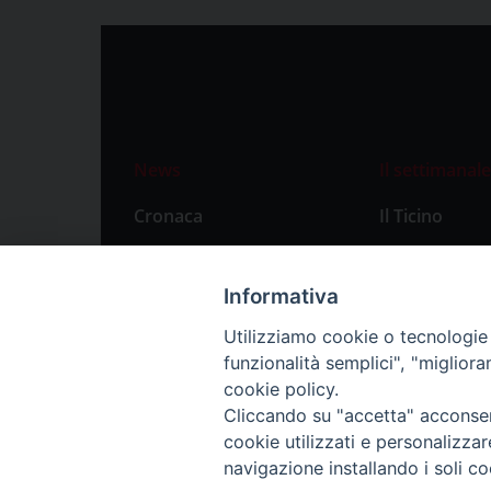
News
Il settimanale
Cronaca
Il Ticino
Attualità
Abbonament
Primo Piano
Privacy Polic
Informativa
Territorio
Utilizziamo cookie o tecnologie s
funzionalità semplici", "miglior
Città
cookie policy.
Politica
Cliccando su "accetta" acconsent
Sport
cookie utilizzati e personalizza
navigazione installando i soli co