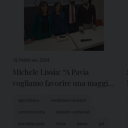
16 Febbraio 2024
Michele Lissia: “A Pavia
vogliamo favorire una maggior
senso di comunità”
agricoltura
candidato sindaco
centrosinistra
elezioni comunali
eurodeputata
lissia
pavia
pd