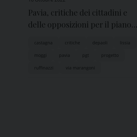
Pavia, critiche dei cittadini e
delle opposizioni per il piano
di via Marangoni
castagna
critiche
depaoli
lissia
moggi
pavia
pgt
progetto
ruffinazzi
via marangoni