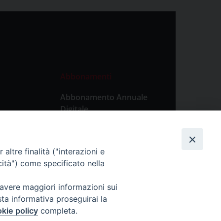
Abbonamenti
Abbonamento Annuale
Digitale
Abbonamento Annuale
Cartaceo
altre finalità ("interazioni e
Abbonamento Singola
cità") come specificato nella
Copia Digitale
 avere maggiori informazioni sui
sta informativa proseguirai la
kie policy
completa.