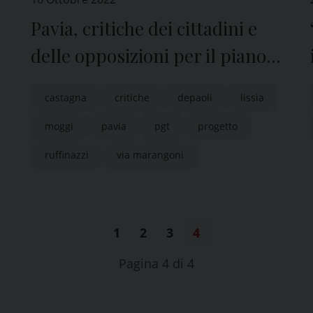
Pavia, critiche dei cittadini e
delle opposizioni per il piano
di via Marangoni
castagna
critiche
depaoli
lissia
moggi
pavia
pgt
progetto
ruffinazzi
via marangoni
1
2
3
4
Pagina 4 di 4