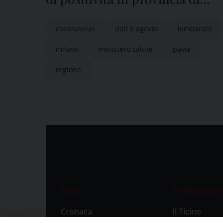
Pavia
coronavirus
dati 6 agosto
lombardia
milano
ministero salute
pavia
regione
News
Il settimanale
Cronaca
Il Ticino