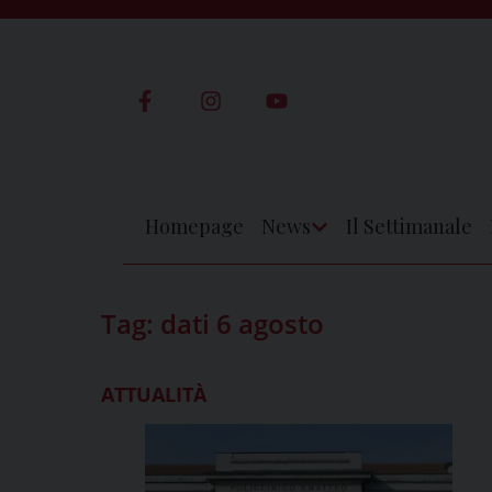
Skip
to
content
Homepage
News
Il Settimanale
Apri
Menu
Tag:
dati 6 agosto
ATTUALITÀ