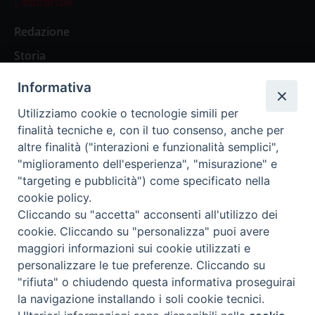
L’editoriale
Redazione
Storia
Informativa
Abbonamenti
Utilizziamo cookie o tecnologie simili per
finalità tecniche e, con il tuo consenso, anche per
Abbonamento Annuale Digitale
altre finalità ("interazioni e funzionalità semplici",
"miglioramento dell'esperienza", "misurazione" e
Abbonamento Annuale Cartaceo
"targeting e pubblicità") come specificato nella
Abbonamento Singola Copia Digitale
cookie policy.
Cliccando su "accetta" acconsenti all'utilizzo dei
cookie. Cliccando su "personalizza" puoi avere
maggiori informazioni sui cookie utilizzati e
personalizzare le tue preferenze. Cliccando su
Redazione: Pavia, Piazza Duomo 11 - tel. 0382.24736 -
"rifiuta" o chiudendo questa informativa proseguirai
amministrazione@ilticino.it - repossi@ilticino.it - P.
la navigazione installando i soli cookie tecnici.
IVA: 00213430184