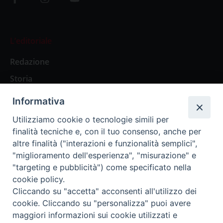
L’editoriale
Redazione
Storia
Informativa
Abbonamenti
Utilizziamo cookie o tecnologie simili per
finalità tecniche e, con il tuo consenso, anche per
Abbonamento Annuale Digitale
altre finalità ("interazioni e funzionalità semplici",
"miglioramento dell'esperienza", "misurazione" e
Abbonamento Annuale Cartaceo
"targeting e pubblicità") come specificato nella
Abbonamento Singola Copia Digitale
cookie policy.
Cliccando su "accetta" acconsenti all'utilizzo dei
cookie. Cliccando su "personalizza" puoi avere
maggiori informazioni sui cookie utilizzati e