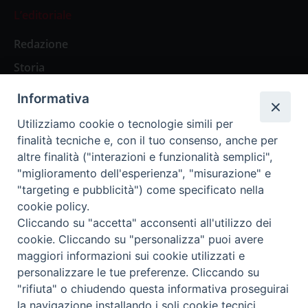
L’editoriale
Redazione
Storia
Informativa
Abbonamenti
Utilizziamo cookie o tecnologie simili per
finalità tecniche e, con il tuo consenso, anche per
Abbonamento Annuale Digitale
altre finalità ("interazioni e funzionalità semplici",
"miglioramento dell'esperienza", "misurazione" e
Abbonamento Annuale Cartaceo
"targeting e pubblicità") come specificato nella
Abbonamento Singola Copia Digitale
cookie policy.
Cliccando su "accetta" acconsenti all'utilizzo dei
cookie. Cliccando su "personalizza" puoi avere
maggiori informazioni sui cookie utilizzati e
personalizzare le tue preferenze. Cliccando su
Redazione: Pavia, Piazza Duomo 11 - tel. 0382.24736 -
"rifiuta" o chiudendo questa informativa proseguirai
amministrazione@ilticino.it - repossi@ilticino.it - P.
la navigazione installando i soli cookie tecnici.