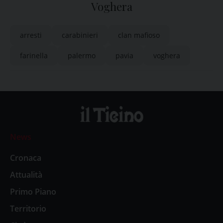
Voghera
arresti
carabinieri
clan mafioso
farinella
palermo
pavia
voghera
News
Cronaca
Attualità
Primo Piano
Territorio