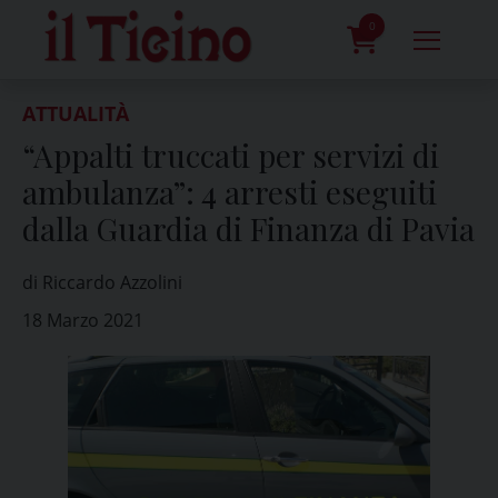
Skip
to
0
content
prodotti
ATTUALITÀ
“Appalti truccati per servizi di
ambulanza”: 4 arresti eseguiti
dalla Guardia di Finanza di Pavia
di Riccardo Azzolini
18 Marzo 2021