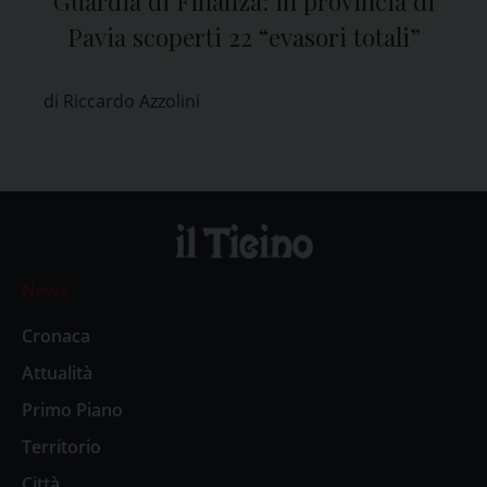
Guardia di Finanza: in provincia di
Pavia scoperti 22 “evasori totali”
di Riccardo Azzolini
News
Cronaca
Attualità
Primo Piano
Territorio
Città