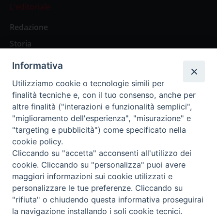
L’editoriale
Redazione
Storia
Informativa
Abbonamenti
Utilizziamo cookie o tecnologie simili per
finalità tecniche e, con il tuo consenso, anche per
Abbonamento Annuale Digitale
altre finalità ("interazioni e funzionalità semplici",
"miglioramento dell'esperienza", "misurazione" e
Abbonamento Annuale Cartaceo
"targeting e pubblicità") come specificato nella
Abbonamento Singola Copia Digitale
cookie policy.
Cliccando su "accetta" acconsenti all'utilizzo dei
cookie. Cliccando su "personalizza" puoi avere
maggiori informazioni sui cookie utilizzati e
personalizzare le tue preferenze. Cliccando su
Redazione: Pavia, Piazza Duomo 11 - tel. 0382.24736 -
"rifiuta" o chiudendo questa informativa proseguirai
amministrazione@ilticino.it - repossi@ilticino.it - P.
la navigazione installando i soli cookie tecnici.
IVA: 00213430184