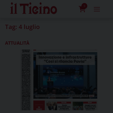
Skip
to
0
content
prodotti
Tag:
4 luglio
ATTUALITÀ