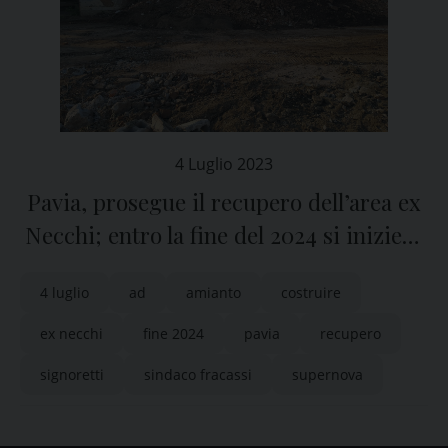
4 Luglio 2023
Pavia, prosegue il recupero dell’area ex
Necchi; entro la fine del 2024 si inizierà
a costruire
4 luglio
ad
amianto
costruire
ex necchi
fine 2024
pavia
recupero
signoretti
sindaco fracassi
supernova