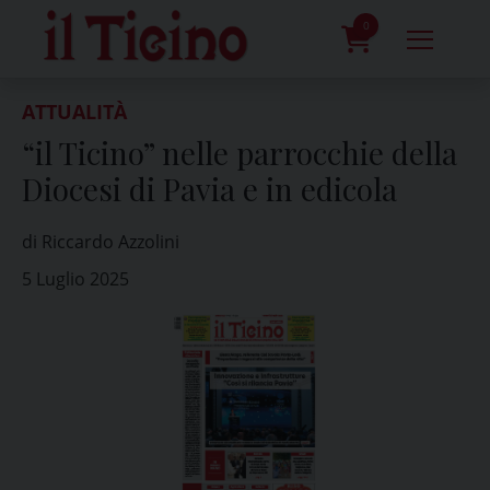
Skip
to
0
content
prodotti
ATTUALITÀ
“il Ticino” nelle parrocchie della
Diocesi di Pavia e in edicola
di Riccardo Azzolini
5 Luglio 2025