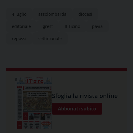
4 luglio
assolombarda
diocesi
editoriale
grest
Il Ticino
pavia
repossi
settimanale
Sfoglia la rivista online
Abbonati subito