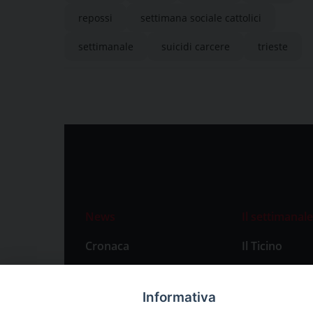
repossi
settimana sociale cattolici
settimanale
suicidi carcere
trieste
News
Il settimanale
Cronaca
Il Ticino
Attualità
Abbonament
Primo Piano
Privacy Polic
Informativa