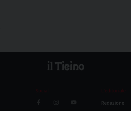
Social
L’editoriale
Redazione
i
Storia
y