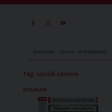
Skip
to
content
Homepage
News
Il Settimanale
Apri
Menu
Tag:
suicidi carcere
ATTUALITÀ