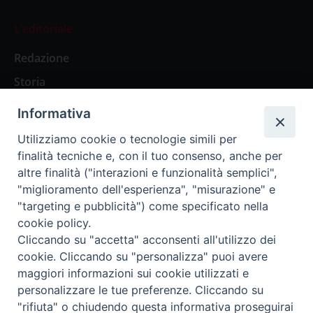
L’editoriale
Redazione
Storia
Informativa
Abbonamenti
Utilizziamo cookie o tecnologie simili per
finalità tecniche e, con il tuo consenso, anche per
Abbonamento Annuale Digitale
altre finalità ("interazioni e funzionalità semplici",
"miglioramento dell'esperienza", "misurazione" e
Abbonamento Annuale Cartaceo
"targeting e pubblicità") come specificato nella
Abbonamento Singola Copia Digitale
cookie policy.
Cliccando su "accetta" acconsenti all'utilizzo dei
cookie. Cliccando su "personalizza" puoi avere
maggiori informazioni sui cookie utilizzati e
personalizzare le tue preferenze. Cliccando su
Redazione: Pavia, Piazza Duomo 11 - tel. 0382.24736 -
"rifiuta" o chiudendo questa informativa proseguirai
amministrazione@ilticino.it - repossi@ilticino.it - P.