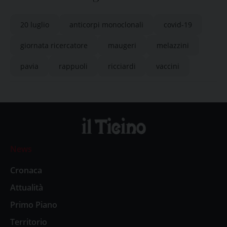
20 luglio
anticorpi monoclonali
covid-19
giornata ricercatore
maugeri
melazzini
pavia
rappuoli
ricciardi
vaccini
News
Cronaca
Attualità
Primo Piano
Territorio