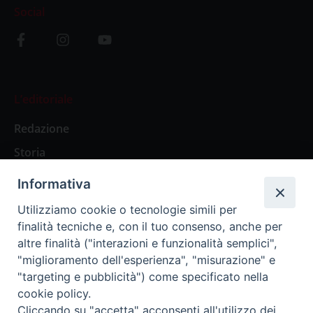
Social
L’editoriale
Redazione
Storia
Informativa
Abbonamenti
Utilizziamo cookie o tecnologie simili per
finalità tecniche e, con il tuo consenso, anche per
Abbonamento Annuale Digitale
altre finalità ("interazioni e funzionalità semplici",
"miglioramento dell'esperienza", "misurazione" e
Abbonamento Annuale Cartaceo
"targeting e pubblicità") come specificato nella
Abbonamento Singola Copia Digitale
cookie policy.
Cliccando su "accetta" acconsenti all'utilizzo dei