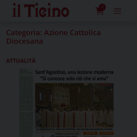
Skip
to
0
content
prodotti
Categoria:
Azione Cattolica
Diocesana
ATTUALITÀ