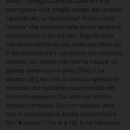
infatti – spiega il Cardinal Ladaria – è la
prerogativa «che meglio spiega, per quanto
riguarda noi, la “definizione” di Dio come
“amore” che troviamo nella prima lettera di
Giovanni (cfr. 1 Gv 4,8.16)». (Significativo
che anche l’attributo più usato per Allah sia
il “Misericordioso”). Un amore dai connotati
materni. Un amore che non ha misure: «il
grande amore con il quale [Dio] ci ha
amato» (
Ef
2,4)», con la classica ripetizione
orientale che sottolinea la profondità del
concetto espresso: Dio ama con amore.
Ancora non basta. Dio non soltanto ama,
non si accontenta di amare senza misura:
Dio “
è
amore” (1Gv 4, 8.16). E noi l’abbiamo