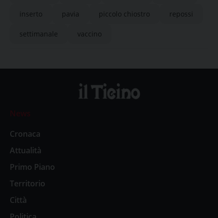
inserto
pavia
piccolo chiostro
repossi
settimanale
vaccino
News
Cronaca
Attualità
Primo Piano
Territorio
Città
Politica