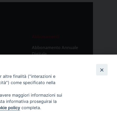
Abbonamenti
Abbonamento Annuale
Digitale
Abbonamento Annuale
Cartaceo
altre finalità ("interazioni e
Abbonamento Singola
cità") come specificato nella
Copia Digitale
 avere maggiori informazioni sui
sta informativa proseguirai la
kie policy
completa.