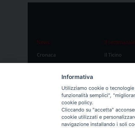
News
Il settimanale
Cronaca
Il Ticino
Attualità
Abbonament
Primo Piano
Privacy Polic
Informativa
Territorio
Utilizziamo cookie o tecnologie s
funzionalità semplici", "miglior
Città
cookie policy.
Politica
Cliccando su "accetta" acconsent
Sport
cookie utilizzati e personalizza
navigazione installando i soli co