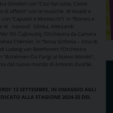
tra Ghislieri con “Così fan tutte, Come
o di affetto” con le musiche di Vivaldi e
o con “Capuleti e Montecch”i in “Romeo e
he di Ivanovič Glinka, Aleksandr
tr Il’ič Čajkovskij; l’Orchestra da Camera
rea Chérnier, in “Nona Sinfonia – Inno di
 di Ludwig van Beethoven; l’Orchestra
in “Bohémien-Da Parigi al Nuovo Mondo”,
nfonia dal nuovo mondo di Antonín Dvořák.
ERDI’ 13 SETTEMBRE, IN OMAGGIO AGLI
DICATO ALLA STAGIONE 2024-25 DEL