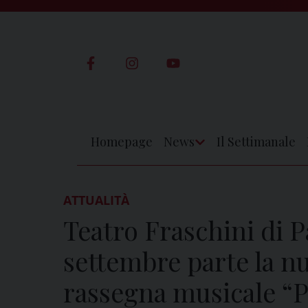
Skip
to
content
Homepage
News
Il Settimanale
Apri
Menu
ATTUALITÀ
Teatro Fraschini di P
settembre parte la n
rassegna musicale “P