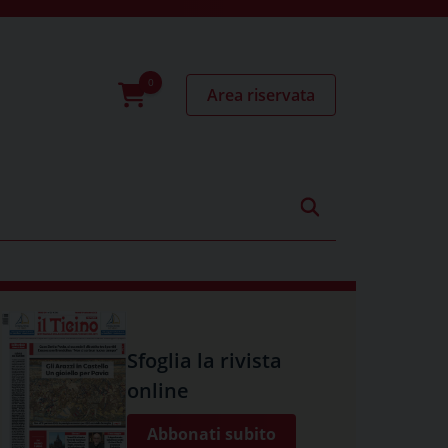
Area riservata
0
prodotti
Sfoglia la rivista
online
Abbonati subito