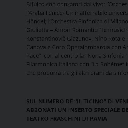
Bifulco con danzatori dal vivo; l’Orches
l’Araba Fenice- Un inafferrabile univers
Händel; l’Orchestra Sinfonica di Milan
Giulietta – Amori Romantici” le music
Konstantinovič Glazunov, Nino Rota e Pë
Canova e Coro Operalombardia con And
Pace” con al centro la “Nona Sinfonia”
Filarmonica Italiana con “La Bohéme” 
che proporrà tra gli altri brani da si
SUL NUMERO DE “IL TICINO” DI VEN
ABBONATI UN INSERTO SPECIALE DE
TEATRO FRASCHINI DI PAVIA