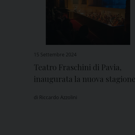
15 Settembre 2024
Teatro Fraschini di Pavia,
inaugurata la nuova stagion
con “Le quattro stagioni – I
di Riccardo Azzolini
ballabili di Giuseppe Verdi”