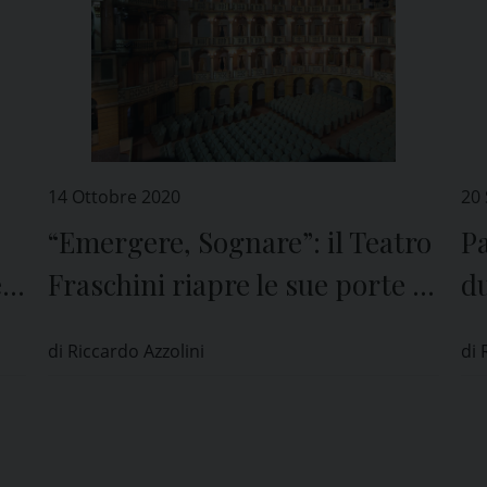
14 Ottobre 2020
20
“Emergere, Sognare”: il Teatro
Pa
e
Fraschini riapre le sue porte a
du
Pavia
ed
di Riccardo Azzolini
di 