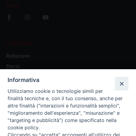
Social
L’editoriale
Redazione
Storia
Informativa
Abbonamenti
Utilizziamo cookie o tecnologie simili per
finalità tecniche e, con il tuo consenso, anche per
Abbonamento Annuale Digitale
altre finalità ("interazioni e funzionalità semplici",
"miglioramento dell'esperienza", "misurazione" e
Abbonamento Annuale Cartaceo
"targeting e pubblicità") come specificato nella
Abbonamento Singola Copia Digitale
cookie policy.
Cliccando su "accetta" acconsenti all'utilizzo dei