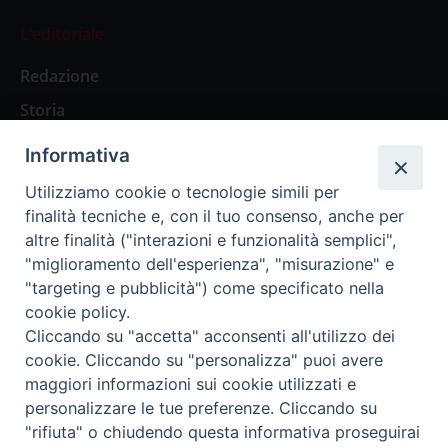
L’editoriale
Redazione
Storia
Informativa
Abbonamenti
Utilizziamo cookie o tecnologie simili per
finalità tecniche e, con il tuo consenso, anche per
Abbonamento Annuale Digitale
altre finalità ("interazioni e funzionalità semplici",
"miglioramento dell'esperienza", "misurazione" e
Abbonamento Annuale Cartaceo
"targeting e pubblicità") come specificato nella
Abbonamento Singola Copia Digitale
cookie policy.
Cliccando su "accetta" acconsenti all'utilizzo dei
cookie. Cliccando su "personalizza" puoi avere
maggiori informazioni sui cookie utilizzati e
personalizzare le tue preferenze. Cliccando su
Redazione: Pavia, Piazza Duomo 11 - tel. 0382.24736 -
"rifiuta" o chiudendo questa informativa proseguirai
amministrazione@ilticino.it - repossi@ilticino.it - P.