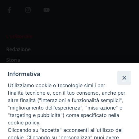
L’editoriale
Redazione
Storia
Informativa
Abbonamenti
Utilizziamo cookie o tecnologie simili per
finalità tecniche e, con il tuo consenso, anche per
Abbonamento Annuale Digitale
altre finalità ("interazioni e funzionalità semplici",
"miglioramento dell'esperienza", "misurazione" e
Abbonamento Annuale Cartaceo
"targeting e pubblicità") come specificato nella
Abbonamento Singola Copia Digitale
cookie policy.
Cliccando su "accetta" acconsenti all'utilizzo dei
cookie. Cliccando su "personalizza" puoi avere