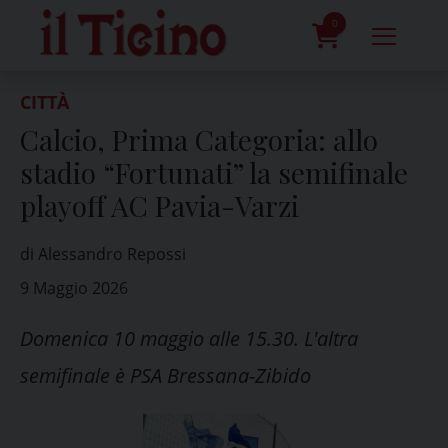
Skip
to
0
content
prodotti
CITTÀ
Calcio, Prima Categoria: allo
stadio “Fortunati” la semifinale
playoff AC Pavia-Varzi
di Alessandro Repossi
9 Maggio 2026
Domenica 10 maggio alle 15.30. L'altra
semifinale è PSA Bressana-Zibido