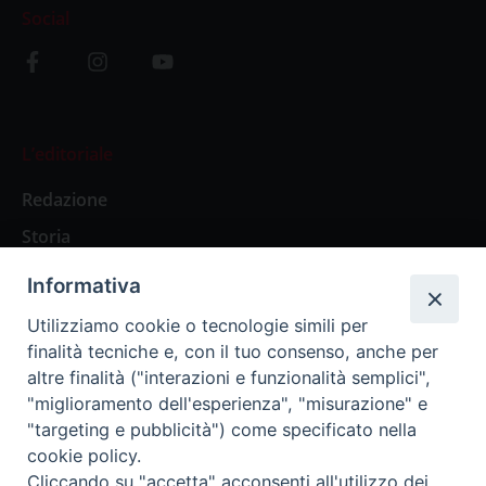
Social
L’editoriale
Redazione
Storia
Informativa
Abbonamenti
Utilizziamo cookie o tecnologie simili per
finalità tecniche e, con il tuo consenso, anche per
Abbonamento Annuale Digitale
altre finalità ("interazioni e funzionalità semplici",
"miglioramento dell'esperienza", "misurazione" e
Abbonamento Annuale Cartaceo
"targeting e pubblicità") come specificato nella
Abbonamento Singola Copia Digitale
cookie policy.
Cliccando su "accetta" acconsenti all'utilizzo dei