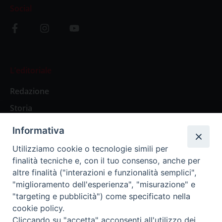
Social
L’editoriale
Redazione
Storia
Informativa
Abbonamenti
Utilizziamo cookie o tecnologie simili per
finalità tecniche e, con il tuo consenso, anche per
Abbonamento Annuale Digitale
altre finalità ("interazioni e funzionalità semplici",
"miglioramento dell'esperienza", "misurazione" e
Abbonamento Annuale Cartaceo
"targeting e pubblicità") come specificato nella
Abbonamento Singola Copia Digitale
cookie policy.
Cliccando su "accetta" acconsenti all'utilizzo dei