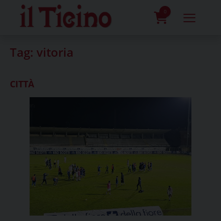
Skip
to
0
content
prodotti
Tag:
vitoria
CITTÀ