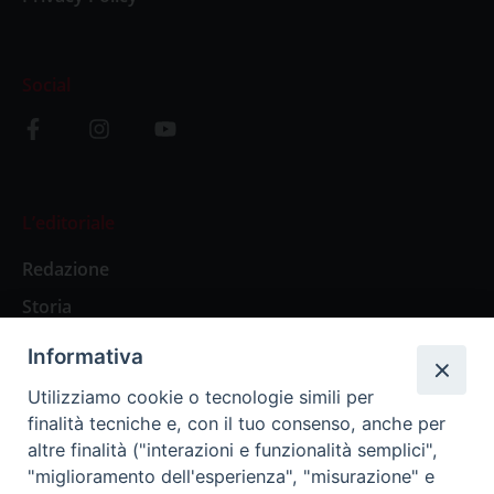
Social
L’editoriale
Redazione
Storia
Informativa
Abbonamenti
Utilizziamo cookie o tecnologie simili per
finalità tecniche e, con il tuo consenso, anche per
Abbonamento Annuale Digitale
altre finalità ("interazioni e funzionalità semplici",
"miglioramento dell'esperienza", "misurazione" e
Abbonamento Annuale Cartaceo