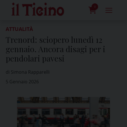
Skip
to
0
content
prodotti
ATTUALITÀ
Trenord: sciopero lunedì 12
gennaio. Ancora disagi per i
pendolari pavesi
di Simona Rapparelli
5 Gennaio 2026