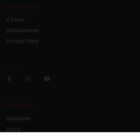
Il settimanale
Il Ticino
Abbonamenti
Privacy Policy
Social
L’editoriale
Redazione
Storia