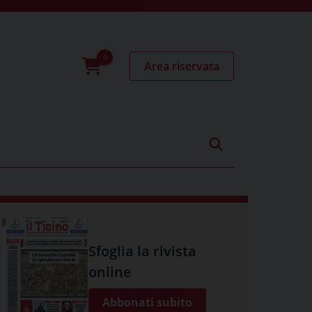
Area riservata
0
prodotti
Sfoglia la rivista
online
Abbonati subito