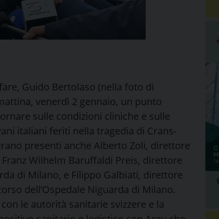
are, Guido Bertolaso (nella foto di
mattina, venerdì 2 gennaio, un punto
rnare sulle condizioni cliniche e sulle
ni italiani feriti nella tragedia di Crans-
erano presenti anche Alberto Zoli, direttore
Franz Wilhelm Baruffaldi Preis, direttore
da di Milano, e Filippo Galbiati, direttore
corso dell’Ospedale Niguarda di Milano.
n le autorità sanitarie svizzere e la
positivo sanitario e logistico con Areu che