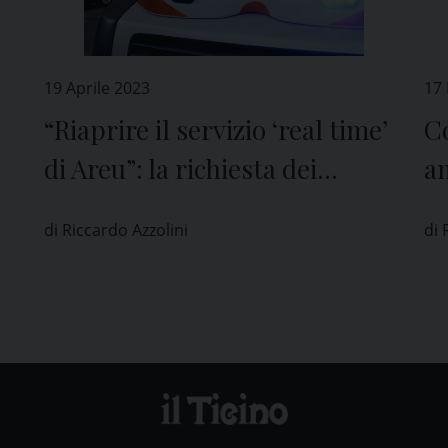
19 Aprile 2023
17
“Riaprire il servizio ‘real time’
Co
di Areu”: la richiesta dei
am
giornalisti lombardi
P
di Riccardo Azzolini
di 