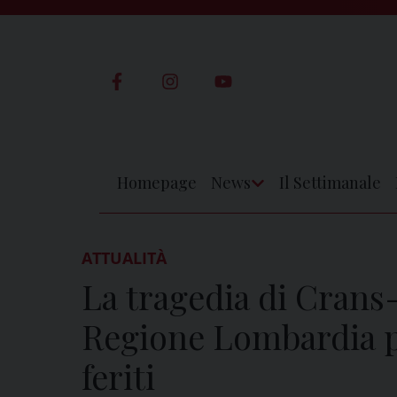
Skip
to
content
Homepage
News
Il Settimanale
Apri
Menu
ATTUALITÀ
La tragedia di Crans
Regione Lombardia pe
feriti