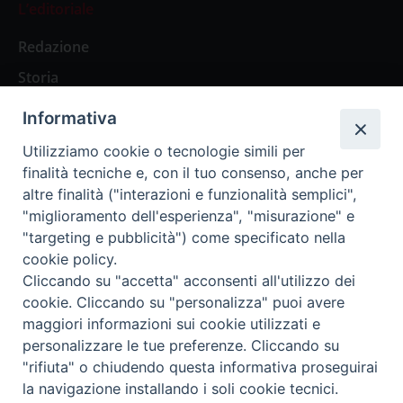
L’editoriale
Redazione
Storia
Informativa
Abbonamenti
Utilizziamo cookie o tecnologie simili per
finalità tecniche e, con il tuo consenso, anche per
Abbonamento Annuale Digitale
altre finalità ("interazioni e funzionalità semplici",
"miglioramento dell'esperienza", "misurazione" e
Abbonamento Annuale Cartaceo
"targeting e pubblicità") come specificato nella
Abbonamento Singola Copia Digitale
cookie policy.
Cliccando su "accetta" acconsenti all'utilizzo dei
cookie. Cliccando su "personalizza" puoi avere
maggiori informazioni sui cookie utilizzati e
personalizzare le tue preferenze. Cliccando su
Redazione: Pavia, Piazza Duomo 11 - tel. 0382.24736 -
"rifiuta" o chiudendo questa informativa proseguirai
amministrazione@ilticino.it - repossi@ilticino.it - P.
la navigazione installando i soli cookie tecnici.
IVA: 00213430184