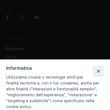
Social
L’editoriale
Redazione
Storia
Informativa
Abbonamenti
Utilizziamo cookie o tecnologie simili per
finalità tecniche e, con il tuo consenso, anche per
Abbonamento Annuale Digitale
altre finalità ("interazioni e funzionalità semplici",
"miglioramento dell'esperienza", "misurazione" e
Abbonamento Annuale Cartaceo
"targeting e pubblicità") come specificato nella
Abbonamento Singola Copia Digitale
cookie policy.