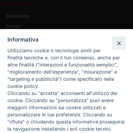
L’editoriale
Redazione
Storia
Informativa
Abbonamenti
Utilizziamo cookie o tecnologie simili per
finalità tecniche e, con il tuo consenso, anche per
Abbonamento Annuale Digitale
altre finalità ("interazioni e funzionalità semplici",
"miglioramento dell'esperienza", "misurazione" e
Abbonamento Annuale Cartaceo
"targeting e pubblicità") come specificato nella
Abbonamento Singola Copia Digitale
cookie policy.
Cliccando su "accetta" acconsenti all'utilizzo dei
cookie. Cliccando su "personalizza" puoi avere
maggiori informazioni sui cookie utilizzati e
personalizzare le tue preferenze. Cliccando su
Redazione: Pavia, Piazza Duomo 11 - tel. 0382.24736 -
"rifiuta" o chiudendo questa informativa proseguirai
amministrazione@ilticino.it - repossi@ilticino.it - P.
la navigazione installando i soli cookie tecnici.
IVA: 00213430184