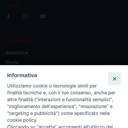
Social
L’editoriale
Redazione
Storia
Informativa
Abbonamenti
Utilizziamo cookie o tecnologie simili per
finalità tecniche e, con il tuo consenso, anche per
Abbonamento Annuale Digitale
altre finalità ("interazioni e funzionalità semplici",
"miglioramento dell'esperienza", "misurazione" e
Abbonamento Annuale Cartaceo
"targeting e pubblicità") come specificato nella
Abbonamento Singola Copia Digitale
cookie policy.
Cliccando su "accetta" acconsenti all'utilizzo dei