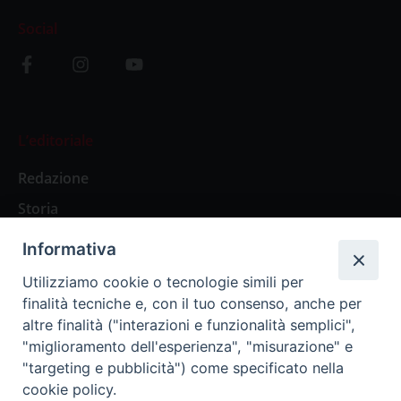
Social
L’editoriale
Redazione
Storia
Informativa
Abbonamenti
Utilizziamo cookie o tecnologie simili per
finalità tecniche e, con il tuo consenso, anche per
Abbonamento Annuale Digitale
altre finalità ("interazioni e funzionalità semplici",
"miglioramento dell'esperienza", "misurazione" e
Abbonamento Annuale Cartaceo
"targeting e pubblicità") come specificato nella
Abbonamento Singola Copia Digitale
cookie policy.