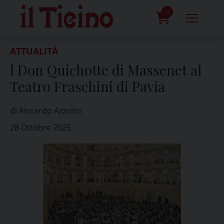
Skip
to
0
content
prodotti
ATTUALITÀ
l Don Quichotte di Massenet al
Teatro Fraschini di Pavia
di Riccardo Azzolini
28 Ottobre 2025